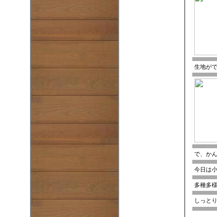
生地が
で、かん
今日は
多種多
しっと