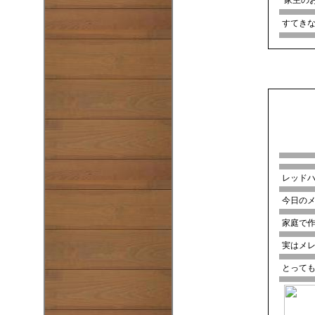
すてき
レッド
今日の
家庭で
実はメ
とって