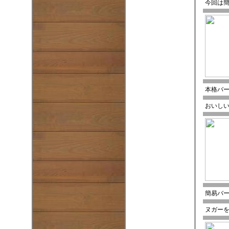
今回は
本格バ
おいし
簡易バ
ヌガー