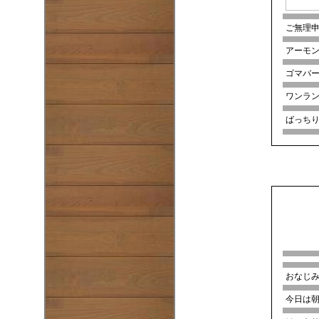
ご無理申し
アーモ
ゴマバ
ワンラ
ばっち
おなじ
今日は