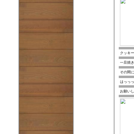
クッキ
一旦焼
その間
はっっっ
お願い