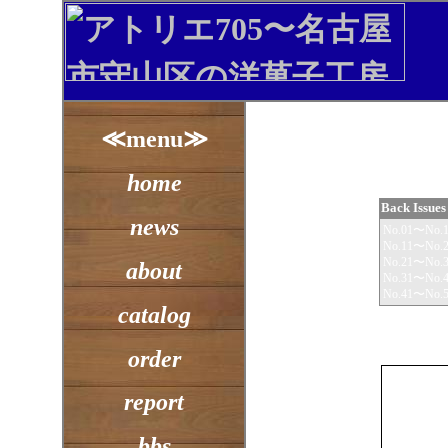
≪menu≫
home
Back Issues
news
No.01〜No.
No.11〜No.
No.21〜No.
about
No.31〜No.
No.41〜No.
catalog
order
report
bbs