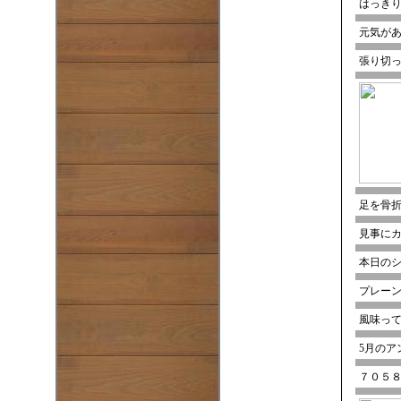
はっき
元気が
張り切
足を骨折
見事に
本日の
プレー
風味っ
5月のア
７０５