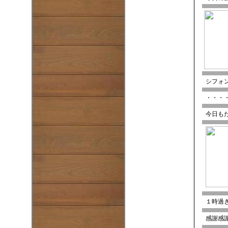
シフォ
・・・
今日も
１時過ぎ
感謝感