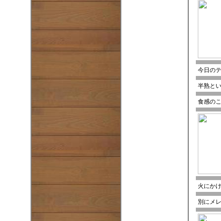
今日の
半熟と
食感の
火にか
別にメ