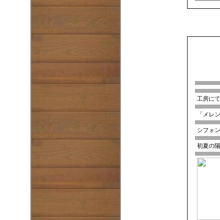
工房に
「メレ
シフォ
初夏の