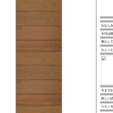
おなじ
今日は朝
果たし
ちょっ
今まで
新しい
☆エン