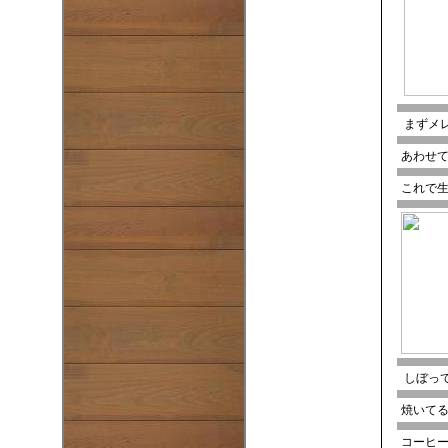
まずメ
あわせ
これで
しぼっ
焼いて
コーヒ