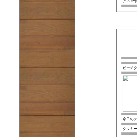
(*^▽^*)/
ピーチ
今日のテ
クッキ