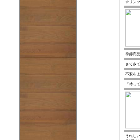
☆リン
季節商
さてさ
不安をよ
「待っ
うれしいう