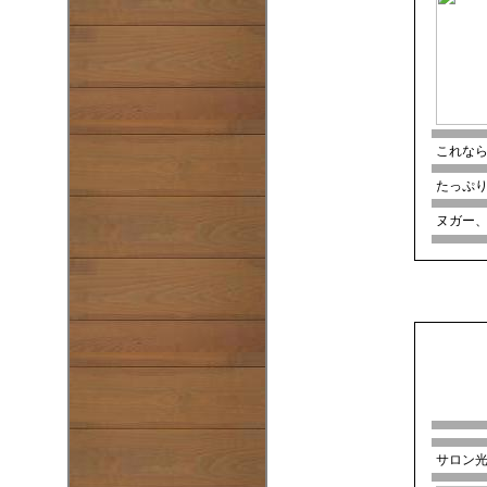
これな
たっぷ
ヌガー
サロン