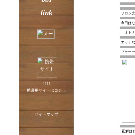
link
サロン
今日は
「オト
エッチ
ブゥーッ
↑↑↑↑
携帯用サイトはコチラ
サイトマップ
正解は