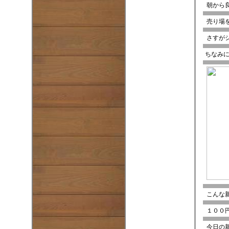
朝から良
売り場
さすが
ちなみに
こんな
１００
今日の