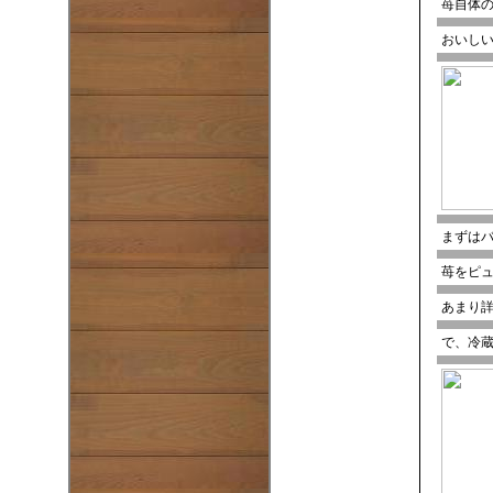
苺自体
おいし
まずは
苺をピ
あまり
で、冷