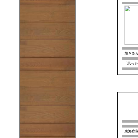
焼きあ
「思った
東海病