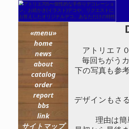
«menu»
home
アトリエ７
news
毎回ちがう
about
下の写真も参
catalog
order
report
デザインもさ
bbs
link
理由は簡
サイトマップ